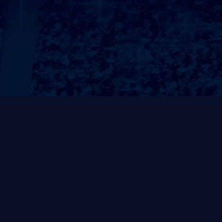
贵州某集团公司职工健身房